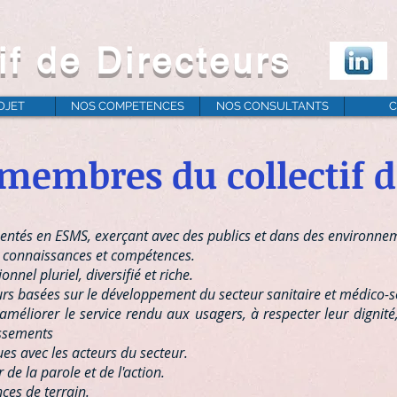
if de Directeurs
OJET
NOS COMPETENCES
NOS CONSULTANTS
C
membres du collectif d
tés en ESMS, exerçant avec des publics et dans des environnemen
connaissances et compétences.
nel pluriel, diversifié et riche.
urs basées sur le développement du secteur sanitaire et médico-s
liorer le service rendu aux usagers, à respecter leur dignité,
issements
es avec les acteurs du secteur.
de la parole et de l'action.
ces de terrain.